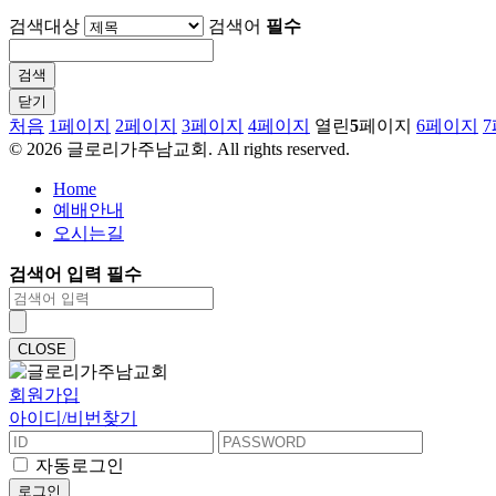
검색대상
검색어
필수
닫기
처음
1
페이지
2
페이지
3
페이지
4
페이지
열린
5
페이지
6
페이지
7
©
2026
글로리가주남교회. All rights reserved.
Home
예배안내
오시는길
검색어 입력 필수
CLOSE
회원가입
아이디/비번찾기
자동로그인
로그인