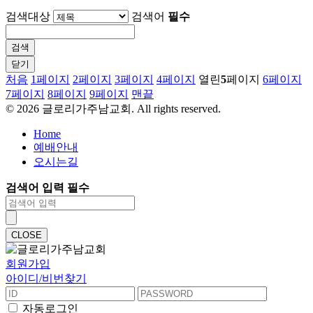
검색대상
검색어
필수
닫기
처음
1
페이지
2
페이지
3
페이지
4
페이지
열린
5
페이지
6
페이지
7
페이지
8
페이지
9
페이지
맨끝
©
2026
글로리가주남교회. All rights reserved.
Home
예배안내
오시는길
검색어 입력 필수
CLOSE
회원가입
아이디/비번찾기
자동로그인