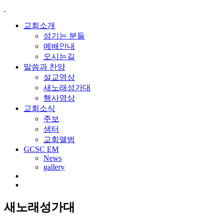
교회소개
섬기는 분들
예배안내
오시는길
말씀과 찬양
설교영상
새노래성가대
행사영상
교회소식
주보
샘터
교회앨범
GCSC EM
News
gallery
새노래성가대