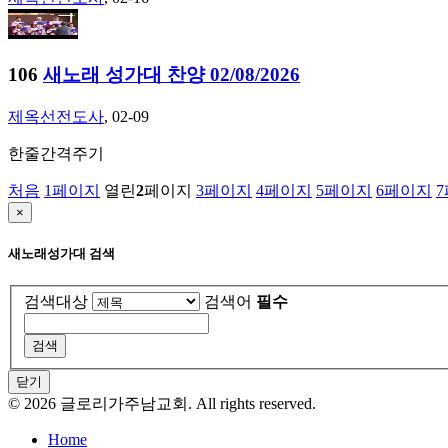
106
새노래 성가대 찬양 02/08/2026
제옥선전도사
, 02-09
한줄간격주기
처음
1
페이지
열린
2
페이지
3
페이지
4
페이지
5
페이지
6
페이지
7
×
새노래성가대 검색
검색대상
검색어
필수
닫기
©
2026
글로리가주남교회. All rights reserved.
Home