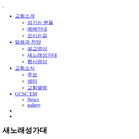
교회소개
섬기는 분들
예배안내
오시는길
말씀과 찬양
설교영상
새노래성가대
행사영상
교회소식
주보
샘터
교회앨범
GCSC EM
News
gallery
새노래성가대