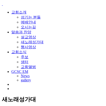
교회소개
섬기는 분들
예배안내
오시는길
말씀과 찬양
설교영상
새노래성가대
행사영상
교회소식
주보
샘터
교회앨범
GCSC EM
News
gallery
새노래성가대