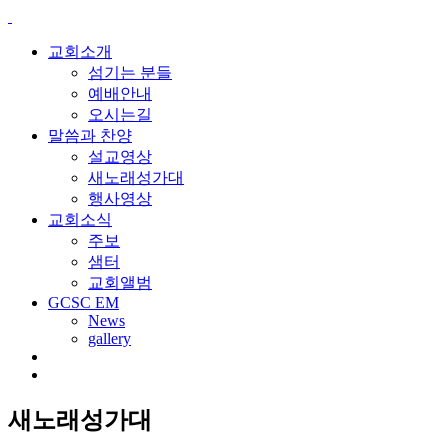
교회소개
섬기는 분들
예배안내
오시는길
말씀과 찬양
설교영상
새노래성가대
행사영상
교회소식
주보
샘터
교회앨범
GCSC EM
News
gallery
새노래성가대