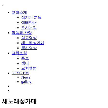
교회소개
섬기는 분들
예배안내
오시는길
말씀과 찬양
설교영상
새노래성가대
행사영상
교회소식
주보
샘터
교회앨범
GCSC EM
News
gallery
새노래성가대