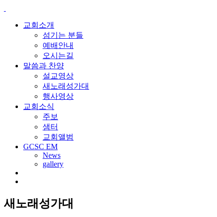
교회소개
섬기는 분들
예배안내
오시는길
말씀과 찬양
설교영상
새노래성가대
행사영상
교회소식
주보
샘터
교회앨범
GCSC EM
News
gallery
새노래성가대