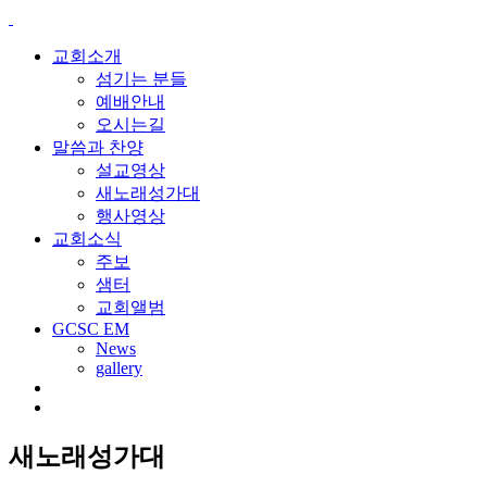
교회소개
섬기는 분들
예배안내
오시는길
말씀과 찬양
설교영상
새노래성가대
행사영상
교회소식
주보
샘터
교회앨범
GCSC EM
News
gallery
새노래성가대