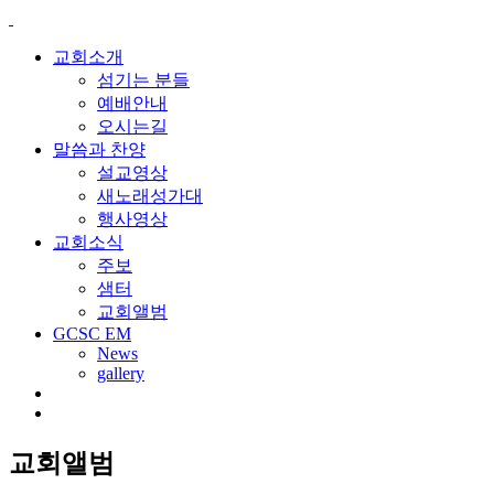
교회소개
섬기는 분들
예배안내
오시는길
말씀과 찬양
설교영상
새노래성가대
행사영상
교회소식
주보
샘터
교회앨범
GCSC EM
News
gallery
교회앨범