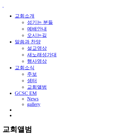
교회소개
섬기는 분들
예배안내
오시는길
말씀과 찬양
설교영상
새노래성가대
행사영상
교회소식
주보
샘터
교회앨범
GCSC EM
News
gallery
교회앨범