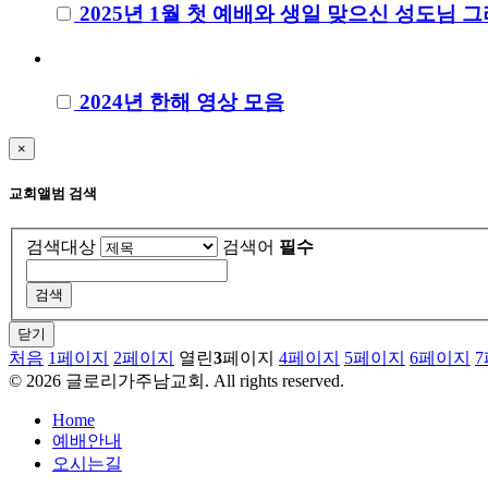
2025년 1월 첫 예배와 생일 맞으신 성도님 
2024년 한해 영상 모음
×
교회앨범 검색
검색대상
검색어
필수
닫기
처음
1
페이지
2
페이지
열린
3
페이지
4
페이지
5
페이지
6
페이지
7
©
2026
글로리가주남교회. All rights reserved.
Home
예배안내
오시는길