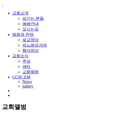
교회소개
섬기는 분들
예배안내
오시는길
말씀과 찬양
설교영상
새노래성가대
행사영상
교회소식
주보
샘터
교회앨범
GCSC EM
News
gallery
교회앨범