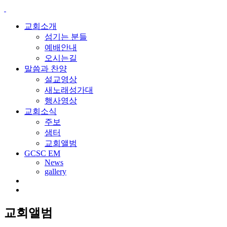
교회소개
섬기는 분들
예배안내
오시는길
말씀과 찬양
설교영상
새노래성가대
행사영상
교회소식
주보
샘터
교회앨범
GCSC EM
News
gallery
교회앨범