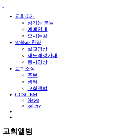
교회소개
섬기는 분들
예배안내
오시는길
말씀과 찬양
설교영상
새노래성가대
행사영상
교회소식
주보
샘터
교회앨범
GCSC EM
News
gallery
교회앨범