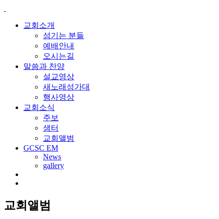
교회소개
섬기는 분들
예배안내
오시는길
말씀과 찬양
설교영상
새노래성가대
행사영상
교회소식
주보
샘터
교회앨범
GCSC EM
News
gallery
교회앨범