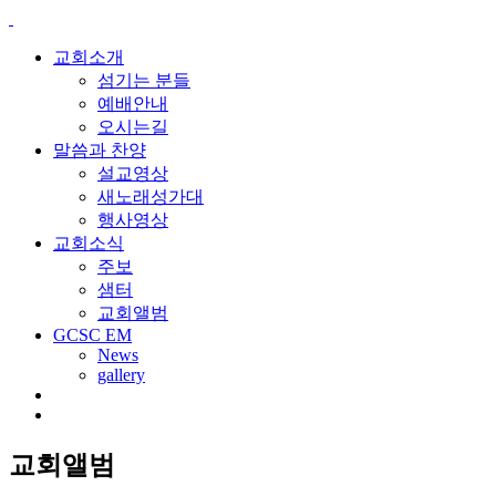
교회소개
섬기는 분들
예배안내
오시는길
말씀과 찬양
설교영상
새노래성가대
행사영상
교회소식
주보
샘터
교회앨범
GCSC EM
News
gallery
교회앨범