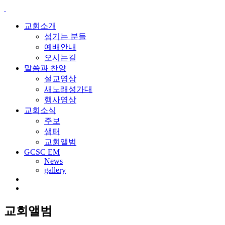
교회소개
섬기는 분들
예배안내
오시는길
말씀과 찬양
설교영상
새노래성가대
행사영상
교회소식
주보
샘터
교회앨범
GCSC EM
News
gallery
교회앨범