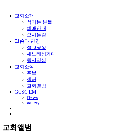
교회소개
섬기는 분들
예배안내
오시는길
말씀과 찬양
설교영상
새노래성가대
행사영상
교회소식
주보
샘터
교회앨범
GCSC EM
News
gallery
교회앨범