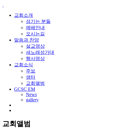
교회소개
섬기는 분들
예배안내
오시는길
말씀과 찬양
설교영상
새노래성가대
행사영상
교회소식
주보
샘터
교회앨범
GCSC EM
News
gallery
교회앨범