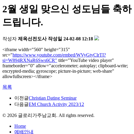
2월 생일 맞으신 성도님들 축하
드립니다.
작성자
제옥선전도사
작성일
24-02-08 12:18
<iframe width="560" height="315"
src="
https://www.youtube.com/embed/WVyGtyClrTI?
si=W894RXNaR6Sws6CR"
title="YouTube video player"
frameborder="0" allow="accelerometer; autoplay; clipboard-write;
encrypted-media; gyroscope; picture-in-picture; web-share"
allowfullscreen></iframe>
목록
이전글
Christian Dating Seminar
다음글
EM Church Activity 2023/12
©
2026
글로리가주남교회. All rights reserved.
Home
예배안내