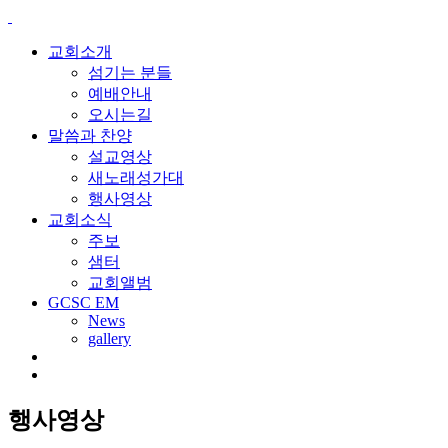
교회소개
섬기는 분들
예배안내
오시는길
말씀과 찬양
설교영상
새노래성가대
행사영상
교회소식
주보
샘터
교회앨범
GCSC EM
News
gallery
행사영상