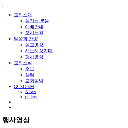
교회소개
섬기는 분들
예배안내
오시는길
말씀과 찬양
설교영상
새노래성가대
행사영상
교회소식
주보
샘터
교회앨범
GCSC EM
News
gallery
행사영상