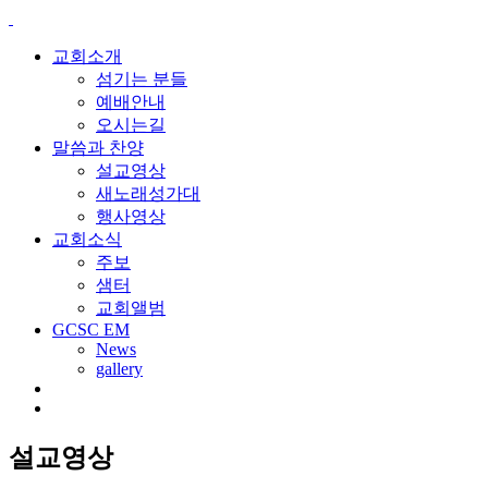
교회소개
섬기는 분들
예배안내
오시는길
말씀과 찬양
설교영상
새노래성가대
행사영상
교회소식
주보
샘터
교회앨범
GCSC EM
News
gallery
설교영상