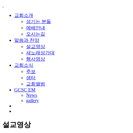
교회소개
섬기는 분들
예배안내
오시는길
말씀과 찬양
설교영상
새노래성가대
행사영상
교회소식
주보
샘터
교회앨범
GCSC EM
News
gallery
설교영상