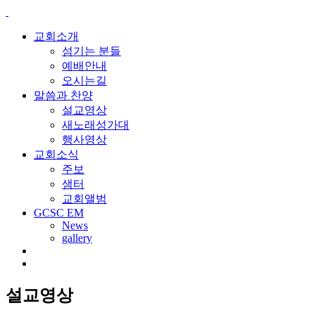
교회소개
섬기는 분들
예배안내
오시는길
말씀과 찬양
설교영상
새노래성가대
행사영상
교회소식
주보
샘터
교회앨범
GCSC EM
News
gallery
설교영상