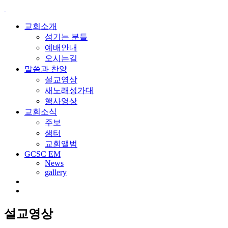
교회소개
섬기는 분들
예배안내
오시는길
말씀과 찬양
설교영상
새노래성가대
행사영상
교회소식
주보
샘터
교회앨범
GCSC EM
News
gallery
설교영상