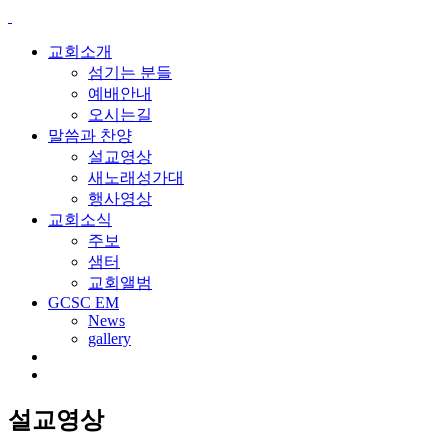
교회소개
섬기는 분들
예배안내
오시는길
말씀과 찬양
설교영상
새노래성가대
행사영상
교회소식
주보
샘터
교회앨범
GCSC EM
News
gallery
설교영상