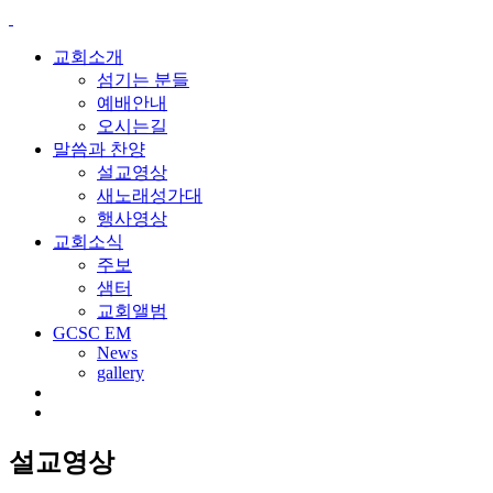
교회소개
섬기는 분들
예배안내
오시는길
말씀과 찬양
설교영상
새노래성가대
행사영상
교회소식
주보
샘터
교회앨범
GCSC EM
News
gallery
설교영상