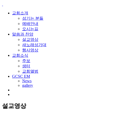
교회소개
섬기는 분들
예배안내
오시는길
말씀과 찬양
설교영상
새노래성가대
행사영상
교회소식
주보
샘터
교회앨범
GCSC EM
News
gallery
설교영상