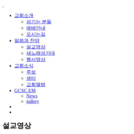
교회소개
섬기는 분들
예배안내
오시는길
말씀과 찬양
설교영상
새노래성가대
행사영상
교회소식
주보
샘터
교회앨범
GCSC EM
News
gallery
설교영상