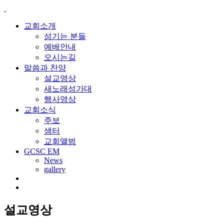
교회소개
섬기는 분들
예배안내
오시는길
말씀과 찬양
설교영상
새노래성가대
행사영상
교회소식
주보
샘터
교회앨범
GCSC EM
News
gallery
설교영상