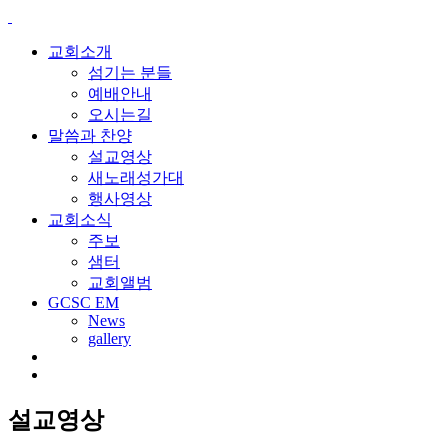
교회소개
섬기는 분들
예배안내
오시는길
말씀과 찬양
설교영상
새노래성가대
행사영상
교회소식
주보
샘터
교회앨범
GCSC EM
News
gallery
설교영상