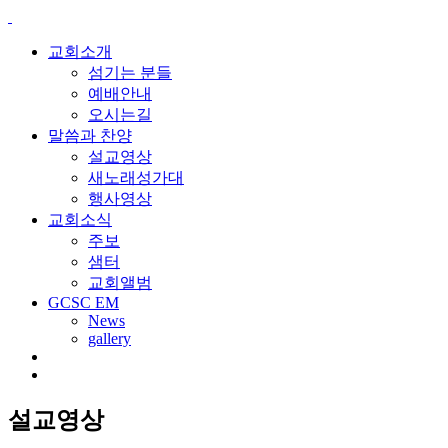
교회소개
섬기는 분들
예배안내
오시는길
말씀과 찬양
설교영상
새노래성가대
행사영상
교회소식
주보
샘터
교회앨범
GCSC EM
News
gallery
설교영상