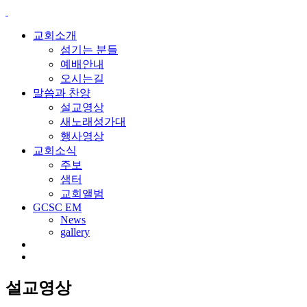
교회소개
섬기는 분들
예배안내
오시는길
말씀과 찬양
설교영상
새노래성가대
행사영상
교회소식
주보
샘터
교회앨범
GCSC EM
News
gallery
설교영상