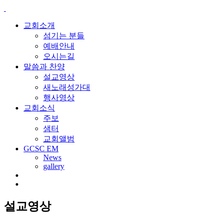
교회소개
섬기는 분들
예배안내
오시는길
말씀과 찬양
설교영상
새노래성가대
행사영상
교회소식
주보
샘터
교회앨범
GCSC EM
News
gallery
설교영상